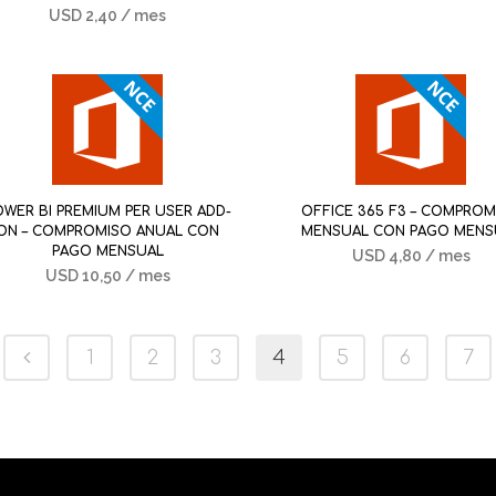
USD
2,40
/ mes
OWER BI PREMIUM PER USER ADD-
OFFICE 365 F3 – COMPROM
ON – COMPROMISO ANUAL CON
MENSUAL CON PAGO MENS
PAGO MENSUAL
USD
4,80
/ mes
USD
10,50
/ mes
1
2
3
4
5
6
7