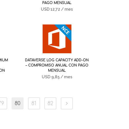
PAGO MENSUAL
USD
12,72
/ mes
MIUM
DATAVERSE LOG CAPACITY ADD-ON
– COMPROMISO ANUAL CON PAGO
CON
MENSUAL
USD
9,85
/ mes
79
80
81
82