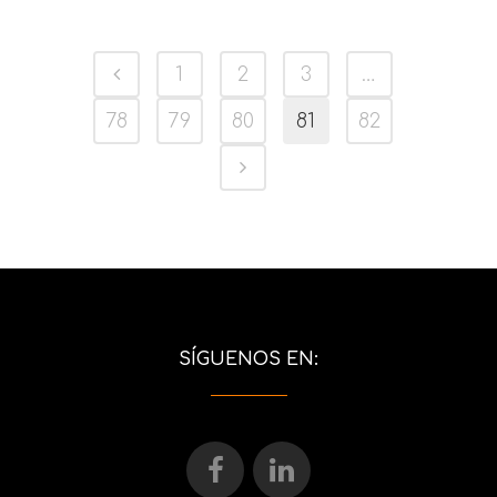
1
2
3
…
78
79
80
81
82
SÍGUENOS EN: