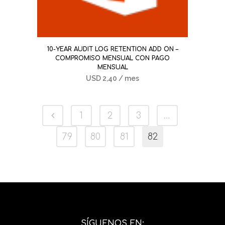
10-YEAR AUDIT LOG RETENTION ADD ON –
COMPROMISO MENSUAL CON PAGO
MENSUAL
USD
2,40
/ mes
1
2
3
…
79
80
81
82
SÍGUENOS EN: