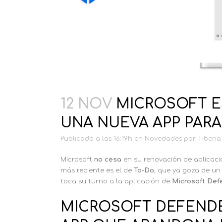
12 NOV
MICROSOFT E
UNA NUEVA APP PAR
Publicado a las 16:19h
en
Novedades
por
Tiberia
Microsoft
no cesa
en su renovación de aplicaci
más reciente es el de
To-Do
, que ya goza de un
toca su turno a la aplicación de
Microsoft Def
MICROSOFT DEFENDE