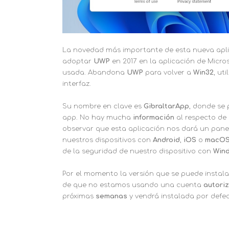
La novedad más importante de esta nueva apl
adoptar
UWP
en 2017 en la aplicación de Micro
usada. Abandona
UWP
para volver a
Win32
, ut
interfaz.
Su nombre en clave es
GibraltarApp
, donde se 
app. No hay mucha
información
al respecto de
observar que esta aplicación nos dará un pan
nuestros dispositivos con
Android
,
iOS
o
macO
de la seguridad de nuestro dispositivo con
Win
Por el momento la versión que se puede instala
de que no estamos usando una cuenta
autori
próximas
semanas
y vendrá instalada por defe