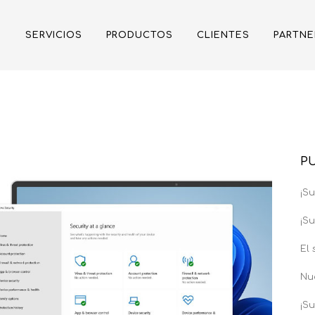
SERVICIOS
PRODUCTOS
CLIENTES
PARTNE
P
¡S
¡S
El
Nu
¡S