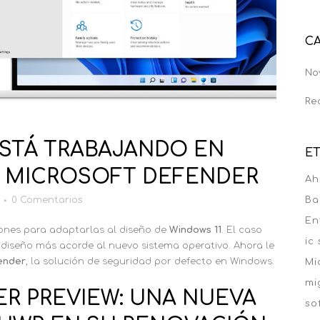
C
No
Re
STÁ TRABAJANDO EN
E
A MICROSOFT DEFENDER
Ah
Ba
0 Comentarios
En
ones para adaptarlas al diseño de
Windows 11
. El caso
ic
 diseño más acorde al nuevo sistema operativo. Ahora le
ender
, la solución de seguridad por defecto en Windows.
Mi
mi
R PREVIEW: UNA NUEVA
so