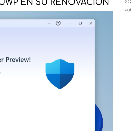
UWP EN SU RENOVACIÓN
SQ
vu