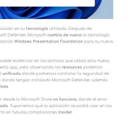
icación es su
tecnología
utilizada. Después de
soft Defender, Microsoft
cambia de nuevo
la tecnología
ilizando
Windows Presentation Foundation
para su nueva
puede evidenciar en los archivos que utiliza esta nueva
 esta app, pero observando los
resources
podemos
el
unificado
donde podremos controlar la seguridad de
S
donde tengan instalado Microsoft Defender, además
dows
.
r desde la Microsoft Store
no funciona
, dando el error
zada
. Suponemos que la aplicación se podrá usar en las
cto en futuras compilaciones
Insider.