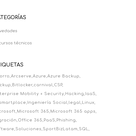
ATEGORÍAS
vedades
cursos técnicos
TIQUETAS
orro
Arcserve
Azure
Azure Backup
ckup
Bitlocker
carnival
CSP
terprise Mobility + Security
Hacking
IaaS
 smartplace
Ingeniería Social
legal
Linux
crosoft
Microsoft 365
Microsoft 365 apps
gración
Office 365
PaaS
Phishing
ftware
Soluciones
SportBizLatam
SQL