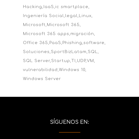
Hacking
IaaS
ic smartplace
Ingeniería Social
legal
Linux
Microsoft
Microsoft 365
Microsoft 365 apps
migración
Office 365
PaaS
Phishing
software
Soluciones
SportBizLatam
SQL
SQL Server
Startup
TI
UDP
VM
vulnerabilidad
Windows 10
Windows Server
SÍGUENOS EN: