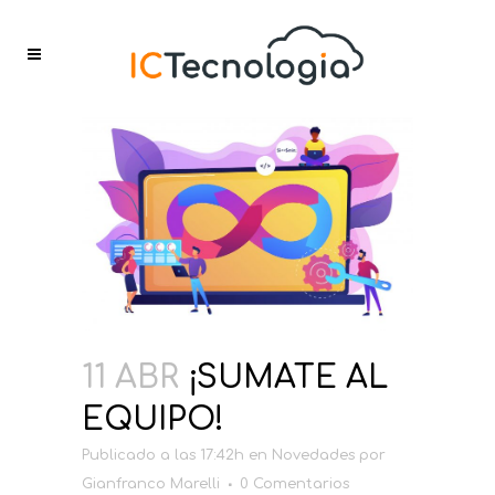
11 ABR
¡SUMATE AL
EQUIPO!
Publicado a las 17:42h
en
Novedades
por
Gianfranco Marelli
0 Comentarios