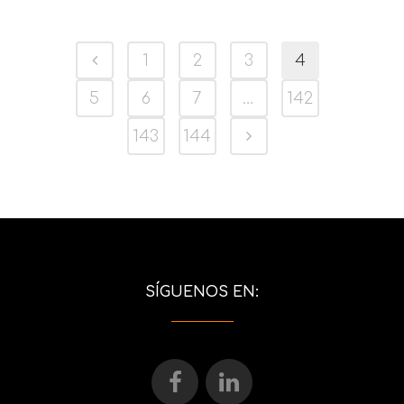
1
2
3
4
5
6
7
…
142
143
144
SÍGUENOS EN: