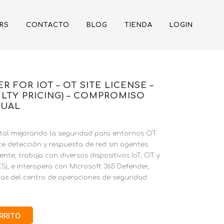
RS
CONTACTO
BLOG
TIENDA
LOGIN
 FOR IOT – OT SITE LICENSE –
LTY PRICING) – COMPROMISO
NUAL
ital mejorando la seguridad para entornos OT.
ce detección y respuesta de red sin agentes
nte, trabaja con diversos dispositivos IoT, OT y
CS), e interopera con Microsoft 365 Defender,
tas del centro de operaciones de seguridad
ARRITO