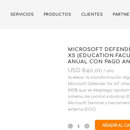
SERVICIOS
PRODUCTOS
CLIENTES
PARTNE
MICROSOFT DEFENDER
XS (EDUCATION FACU
ANUAL CON PAGO A
USD
840,00
/ año
Acelerar la transformación dig
Microsoft Defender for IoT ofre
(NDR) que se despliega rápidame
sistema de control industrial (I
Microsoft Sentinel y herramien
externa (SOC).
AÑADIR AL C