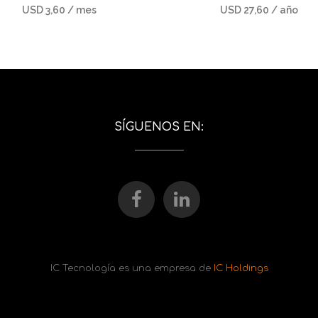
USD
3,60
/ mes
USD
27,60
/ año
SÍGUENOS EN:
IC Tecnología es una empresa de
IC Holdings