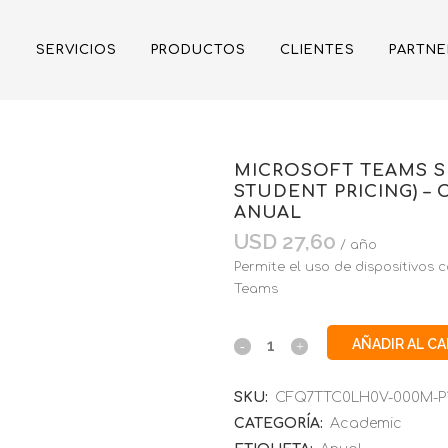
SERVICIOS
PRODUCTOS
CLIENTES
PARTNE
MICROSOFT TEAMS S
STUDENT PRICING) 
ANUAL
USD
27,60
/ año
Permite el uso de dispositivo
Teams
AÑADIR AL C
SKU:
CFQ7TTC0LH0V-000M-P
CATEGORÍA:
Academic