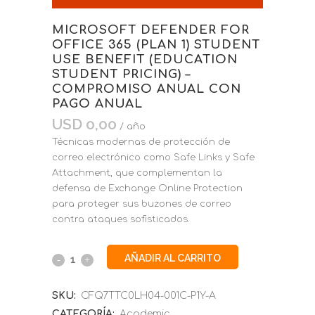
MICROSOFT DEFENDER FOR
OFFICE 365 (PLAN 1) STUDENT
USE BENEFIT (EDUCATION
STUDENT PRICING) –
COMPROMISO ANUAL CON
PAGO ANUAL
USD
0,00
/ año
Técnicas modernas de protección de
correo electrónico como Safe Links y Safe
Attachment, que complementan la
defensa de Exchange Online Protection
para proteger sus buzones de correo
contra ataques sofisticados.
AÑADIR AL CARRITO
SKU:
CFQ7TTC0LH04-001C-P1Y-A
CATEGORÍA:
Academic