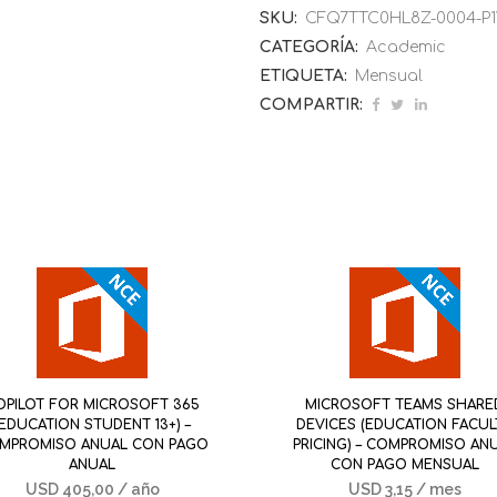
SKU:
CFQ7TTC0HL8Z-0004-P1
CATEGORÍA:
Academic
ETIQUETA:
Mensual
COMPARTIR:
OPILOT FOR MICROSOFT 365
MICROSOFT TEAMS SHARE
(EDUCATION STUDENT 13+) –
DEVICES (EDUCATION FACUL
MPROMISO ANUAL CON PAGO
PRICING) – COMPROMISO AN
ANUAL
CON PAGO MENSUAL
USD
405,00
/ año
USD
3,15
/ mes