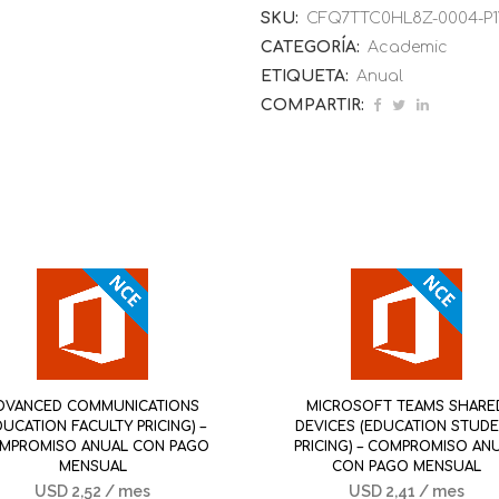
SKU:
CFQ7TTC0HL8Z-0004-P1
CATEGORÍA:
Academic
ETIQUETA:
Anual
COMPARTIR:
DVANCED COMMUNICATIONS
MICROSOFT TEAMS SHARE
DUCATION FACULTY PRICING) –
DEVICES (EDUCATION STUD
MPROMISO ANUAL CON PAGO
PRICING) – COMPROMISO AN
MENSUAL
CON PAGO MENSUAL
USD
2,52
/ mes
USD
2,41
/ mes