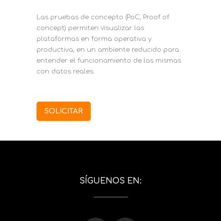
Las pruebas de concepto (PoC, Proof of
concept) permiten visualizar las
plataformas en forma operativa y
productiva, en un ambiente reducido para
entender el funcionamiento de las mismas
con datos reales.
SOLICITAR
SÍGUENOS EN: